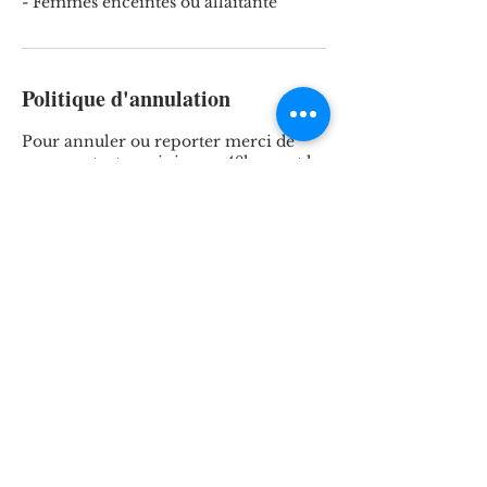
- Femmes enceintes ou allaitante
Politique d'annulation
Pour annuler ou reporter merci de
nous contacter minimum 48h avant le
Rendez-vous.
Pour toute annulation ou changement
moins de 48h , l'acompte n'est pas
remboursable.
" Sauf en cas de document d'attestation
Coordonnées
143 Rue Saint-Denis, Paris, France