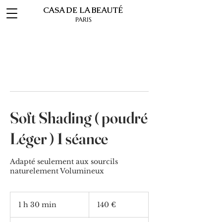
CASA DE LA BEAUTÉ
PARIS
Soft Shading ( poudré
Léger ) 1 séance
Adapté seulement aux sourcils
naturelement Volumineux
140
euros
1 h 30 min
1
140 €
3