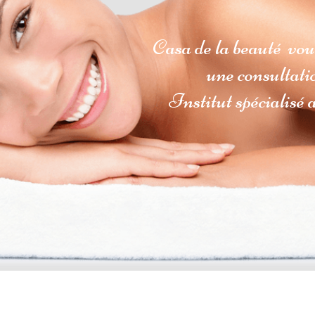
JE PRE
Casa de la beauté vou
une
consultati
Institut
spécialisé
a